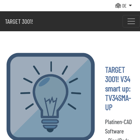
DE
TARGET 3001!
TARGET
3001! V34
smart up:
TV34SMA-
UP
Platinen-CAD
Software