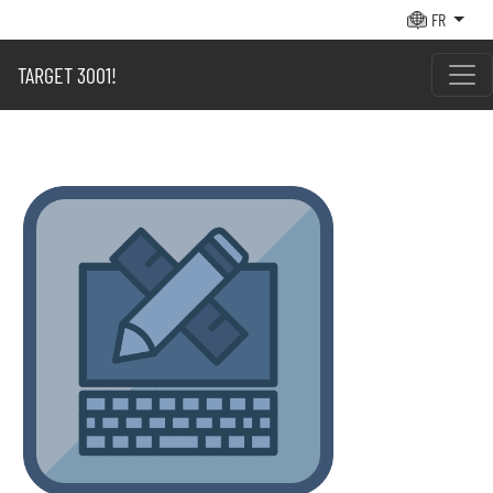
FR
TARGET 3001!