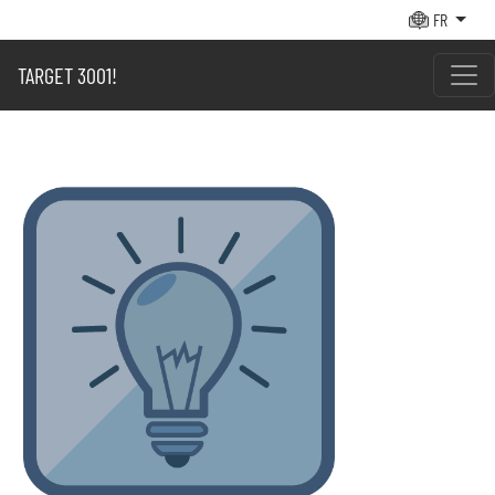
FR
TARGET 3001!